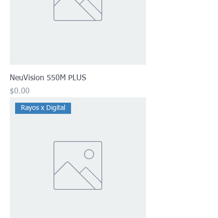
NeuVision 550M PLUS
Precio
$0.00
Rayos x Digital