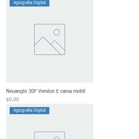
Agiografia Digital
Neuangio 30F Version E cama mobil
Precio
$0.00
Agiografia Digital