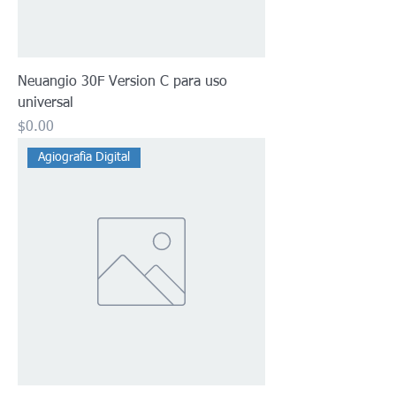
Neuangio 30F Version C para uso
universal
Precio
$0.00
Agiografia Digital