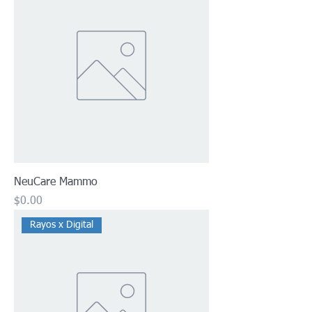
NeuCare Mammo
Precio
$0.00
Rayos x Digital