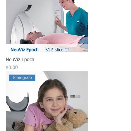
NeuViz Epoch
Precio
$0.00
Tomógrafo