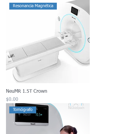
Resonancia Magnética
NeuMR 1.5T Crown
Precio
$0.00
Tomógrafo