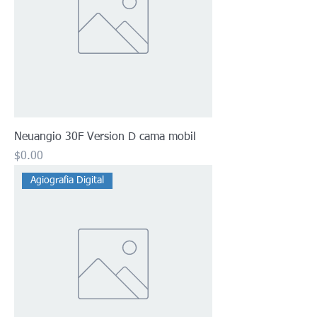
Neuangio 30F Version D cama mobil
Precio
$0.00
Agiografia Digital