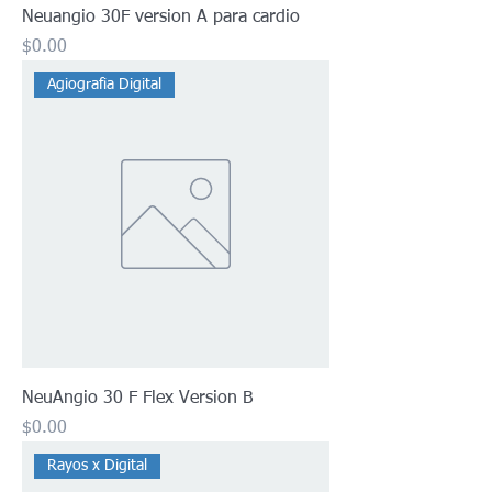
Neuangio 30F version A para cardio
Precio
$0.00
Agiografia Digital
NeuAngio 30 F Flex Version B
Precio
$0.00
Rayos x Digital