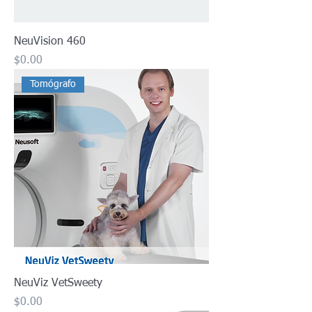
NeuVision 460
Precio
$0.00
Tomógrafo
NeuViz VetSweety
Precio
$0.00