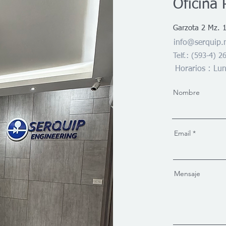
Oficina 
Garzota 2 Mz. 1
info@serquip.
Telf.: (593-4) 
Horarios : Lu
Nombre
Email
Mensaje