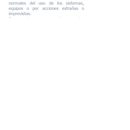
normales del uso de los sistemas,
equipos o por acciones extrañas o
imprevistas.
En caso de que se necesite repuesto,
nuestra empresa podrá suministrarlos y
facturara sus costos a la entidad
contratante previa proforma aprobada.
CONTRATO DE
MANTENIMIENTO PREVENTIVO
Visitas periódicas establecidas
previamente, con el fin de precautelar
cualquier daño o avería ocasionado por
algún agente externo (Polvo, humedad