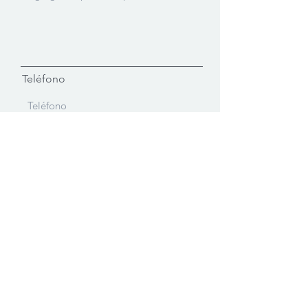
Teléfono
Enviar
Contacto
Oficina Principal