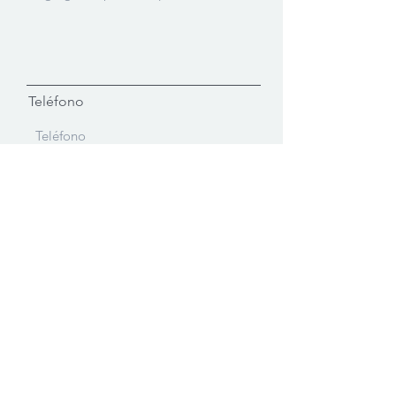
Teléfono
Prefijo
Teléfono
Enviar
Contacto
Oficina Principal